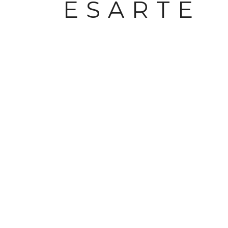
ESARTE
Prev
1
2
3
Next
CIOS
ESPECIALIZACIONES