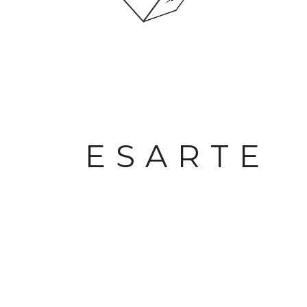
PREVIOUS
NEXT
ES.ARTE PUBLICIDAD
ESARTE
La Agencia
Servicios
Clientes
Portafolio
Contacto
SERVICIOS