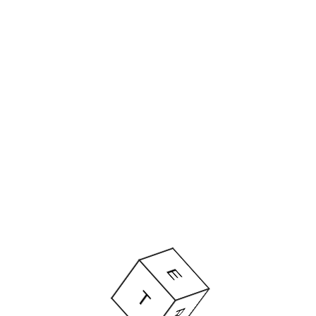
R
E
E
S
A
T