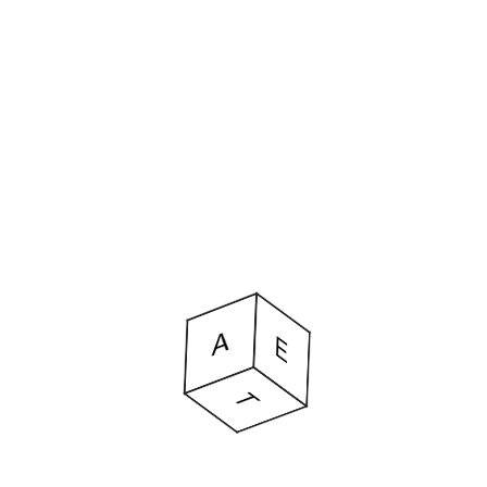
PREVIOUS
NEXT
E
E
A
R
T
S