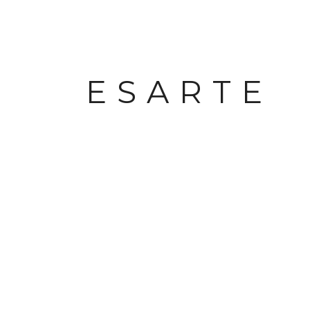
ES.ARTE PUBLICIDAD
La Agencia
Servicios
ESARTE
Clientes
Portafolio
Contacto
SERVICIOS
Publicidad en radio y televisión
Publicidad en prensa y revistas
Vallas publicitarias en Marbella
Diseño web en Marbella